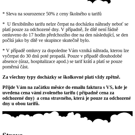
* Sleva na sourozence 50% z ceny školného u tarifů
* U flexibilního tarifu nelze čerpat na docházku náhrady neboť se
platí pouze za odchozené dny. V případně, že dítě není řádně
omluveno do 17 hodin předchozího dne na den následující, se den
počítá jako by dítě ve skupince skutečně bylo.
* V případě omluvy za dopoledne Vám vzniká náhrada, kterou lze
vyčerpat do 30 dnů poté propadá. Pouze v případě dlouhodobé
absence (úraz, hospitalizace apod.) se tarif krátí a platí se pouze
poměrná část.
Za všechny typy docházky se školkovné platí vždy zpětně.
Přijde Vám na začátku měsíce do emailu faktura s VS, kde je
uvedena cena vámi zvoleného tarifu ( případně cena za
odchozené dny) a cena stravného, která je pouze za odchozené
dny u obou tarifů.