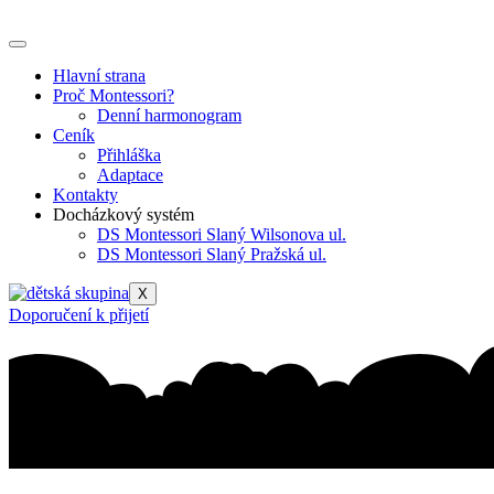
Přejít
k
obsahu
Hlavní strana
Proč Montessori?
Denní harmonogram
Ceník
Přihláška
Adaptace
Kontakty
Docházkový systém
DS Montessori Slaný Wilsonova ul.
DS Montessori Slaný Pražská ul.
X
Doporučení k přijetí